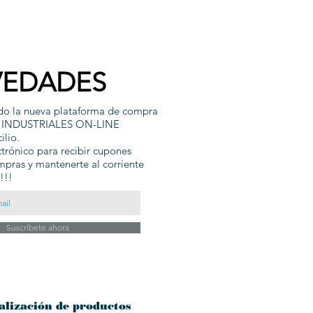
EDADES
do la nueva plataforma de compra
 INDUSTRIALES ON-LINE
ilio.
ctrónico para recibir cupones
pras y mantenerte al corriente
 !!!
Suscríbete ahora
alización de productos