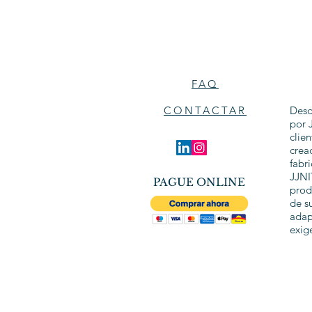
FAQ
CONTACTAR
Desd
por 
clie
crea
fabr
JJNI
PAGUE ONLINE
prod
de s
adap
exig