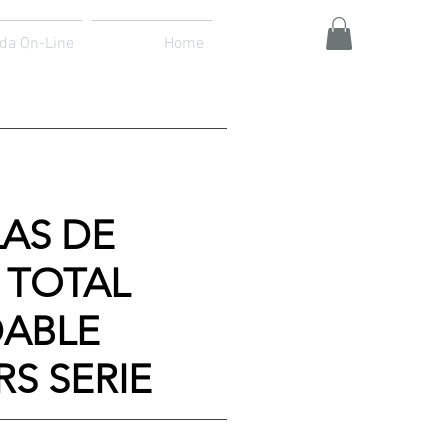
da On-Line
Home
LAS DE
 TOTAL
DABLE
S SERIE