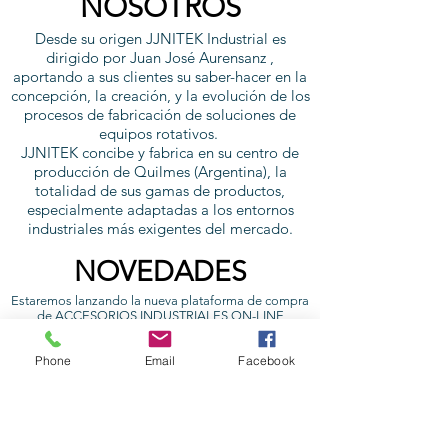
NOSOTROS
Desde su origen JJNITEK Industrial es
dirigido por Juan José Aurensanz ,
aportando a sus clientes su saber-hacer en la
concepción, la creación, y la evolución de los
procesos de fabricación de soluciones de
equipos rotativos.
JJNITEK concibe y fabrica en su centro de
producción de Quilmes (Argentina), la
totalidad de sus gamas de productos,
especialmente adaptadas a los entornos
industriales más exigentes del mercado.
NOVEDADES
Estaremos lanzando la nueva plataforma de compra
de ACCESORIOS INDUSTRIALES ON-LINE
con envío a domicilio.
Pon tu correo electrónico para recibir cupones
Phone
Email
Facebook
descuentos en compras y mantenerte al corriente de
nuevas ofertas !!!
PAGUE ONLINE