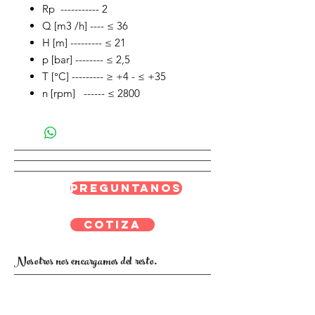
Rp ----------- 2
Q [m3 /h] ---- ≤ 36
H [m] --------- ≤ 21
p [bar] -------- ≤ 2,5
T [°C] --------- ≥ +4 - ≤ +35
n [rpm] ------ ≤ 2800
Preguntanos
Cotiza
Nosotros nos encargamos del resto.