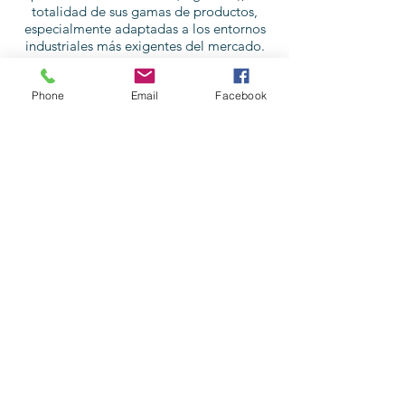
totalidad de sus gamas de productos,
especialmente adaptadas a los entornos
industriales más exigentes del mercado.
NOVEDADES
Phone
Email
Facebook
Estaremos lanzando la nueva plataforma de compra
de ACCESORIOS INDUSTRIALES ON-LINE
con envío a domicilio.
Pon tu correo electrónico para recibir cupones
descuentos en compras y mantenerte al corriente de
nuevas ofertas !!!
PAGUE ONLINE
LLAME ONLINE
Telefono Oficina / Taller
Telefono 24HS